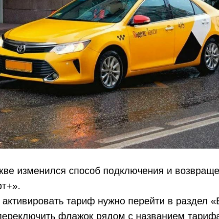
кве изменился способ подключения и возвраще
т+».
 активировать тариф нужно перейти в раздел «
переключить флажок рядом с названием тарифа