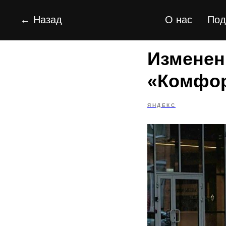
← Назад
О нас
Под
Изменен
«Комфо
ЯНДЕКС