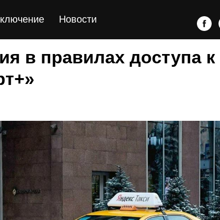
ключение
Новости
ия в правилах доступа к
рт+»