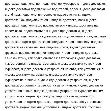
доставка подключение, подключение курьеров к яндекс доставке,
яндекс доставка подключение водителей, адрес яндекс доставки
в спб парк подключения, условия подключения к яндекс
доставке, как подключиться к яндекс доставке, парк яндекс
доставки подключиться, подключиться к яндекс доставке на
своем авто, подключиться к яндекс про доставка, яндекс
доставка подключиться курьером, как подключиться к яндекс еда
доставка, яндекс доставка как подключиться к сервису, яндекс
доставка на своей машине подключиться, яндекс доставка
грузовая подключиться, как подключиться к яндекс доставке
самозанятому, как подключиться к автопарку яндекс доставка,
как устроиться в яндекс доставку, яндекс доставка устроиться
курьером, яндекс доставка устроиться на авто, как устроиться в
яндекс доставку на машине, яндекс доставка устроиться
курьером на личном, яндекс еда доставка устроиться, яндекс
доставка устроиться курьером на авто личном, яндекс доставка
устроиться пеший, яндекс доставка устроиться курьером пешим,
устроиться в яндекс доставку курьером на авто, можно ли
устроиться в яндекс доставка, яндекс доставка спб устроиться,
доставка яндекс москва устроиться, яндекс доставка грузовой