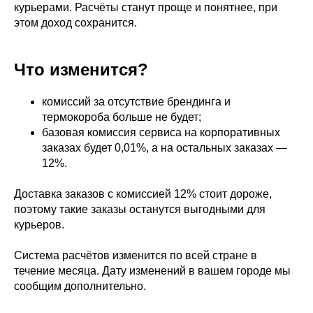
курьерами. Расчёты станут проще и понятнее, при
этом доход сохранится.
Что изменится?
комиссий за отсутствие брендинга и
термокороба больше не будет;
базовая комиссия сервиса на корпоративных
заказах будет 0,01%, а на остальных заказах —
12%.
Доставка заказов с комиссией 12% стоит дороже,
поэтому такие заказы останутся выгодными для
курьеров.
Система расчётов изменится по всей стране в
течение месяца. Дату изменений в вашем городе мы
сообщим дополнительно.